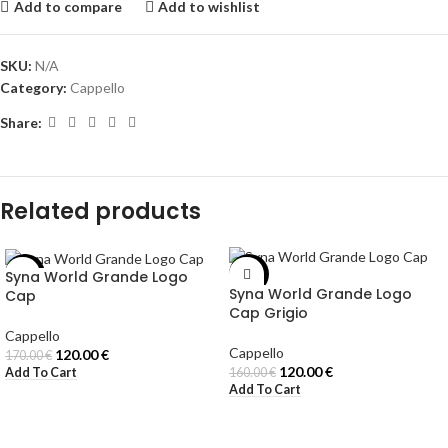
Add to compare
Add to wishlist
SKU:
N/A
Category:
Cappello
Share:
Related products
Syna World Grande Logo
-29%
-25%
Syna World Grande Logo
Cap
Cap Grigio
Cappello
Cappello
120.00
€
170.00
€
120.00
€
Add To Cart
160.00
€
Add To Cart