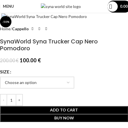
MENU
0.0
Click to enlarge
-50%
Home
Cappello
SynaWorld Syna Trucker Cap Nero
Pomodoro
100.00
€
200.00
€
SIZE
ADD TO CART
BUY NOW