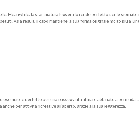
lle. Meanwhile, la grammatura leggera lo rende perfetto per le giornate p
ripetuti. As a result, il capo mantiene la sua forma originale molto più a lu
d esempio, è perfetto per una passeggiata al mare abbinato a bermuda chia
nche per attività ricreative all’aperto, grazie alla sua leggerezza.