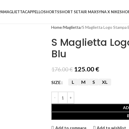
PA
MAGLIETTA
CAPPELLO
SHORTS
SHORT SET
AIR MAX
SYNA X NIKE
SHO
Home
Maglietta
S Maglietta Logo Stampa 
S Maglietta Lo
Blu
125.00
€
176.00
€
L
M
S
XL
SIZE
AD
Add to compare
Add to wishlist