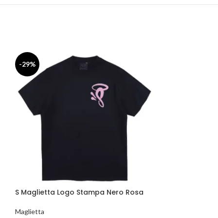
Syna Play Boy 
-29%
-29%
Maglietta
125.00
€
175.00
€
Select Options
S Maglietta Logo Stampa Nero Rosa
Maglietta