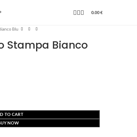
P
0.00
€
Bianco Blu
go Stampa Bianco
D TO CART
BUY NOW