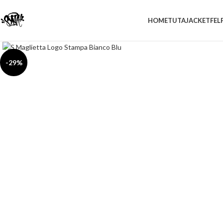
HOME
TUTA
JACKET
FEL
Click to enlarge
-29%