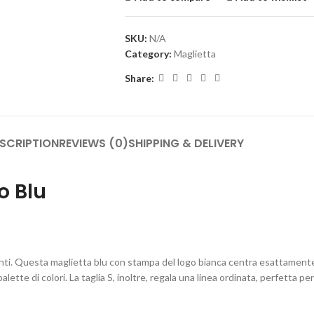
SKU:
N/A
Category:
Maglietta
Share:
SCRIPTION
REVIEWS (0)
SHIPPING & DELIVERY
o Blu
enti. Questa maglietta blu con stampa del logo bianca centra esattamente
ette di colori. La taglia S, inoltre, regala una linea ordinata, perfetta p