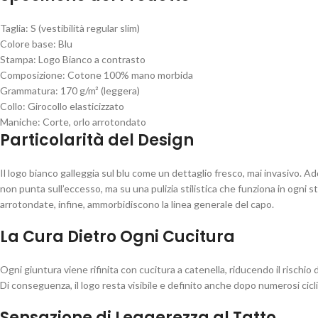
Taglia: S (vestibilità regular slim)
Colore base: Blu
Stampa: Logo Bianco a contrasto
Composizione: Cotone 100% mano morbida
Grammatura: 170 g/m² (leggera)
Collo: Girocollo elasticizzato
Maniche: Corte, orlo arrotondato
Particolarità del Design
Il logo bianco galleggia sul blu come un dettaglio fresco, mai invasivo. A
non punta sull’eccesso, ma su una pulizia stilistica che funziona in ogni
arrotondate, infine, ammorbidiscono la linea generale del capo.
La Cura Dietro Ogni Cucitura
Ogni giuntura viene rifinita con cucitura a catenella, riducendo il rischio 
Di conseguenza, il logo resta visibile e definito anche dopo numerosi cicl
Sensazione di Leggerezza al Tatto