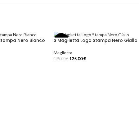
 Stampa Nero Bianco
S Maglietta Logo Stampa Nero Giallo
-29%
Maglietta
125.00
€
175.00
€
Select Options