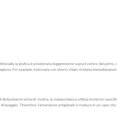
dditionally, la grafica è posizionata leggermente sopra il centro del petto
 stagione. For example, indossata con shorts chiari, richiama immediatame
di disfacimento ai bordi. Inoltre, la stampa bianca utilizza inchiostri spec
i di lavaggio. Therefore, l’attenzione artigianale si traduce in un capo ch