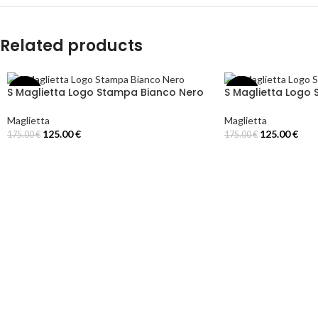
Related products
S Maglietta Logo Stampa Bianco Nero
S Maglietta Logo
-29%
-29%
Maglietta
Maglietta
125.00
€
125.00
€
175.00
€
175.00
€
Select Options
Select Options