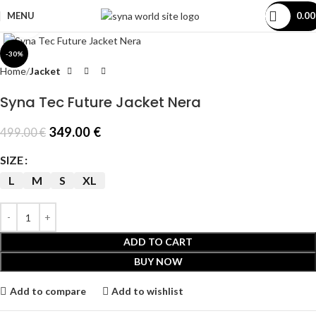
MENU
0.0
Click to enlarge
-30%
Home
Jacket
Syna Tec Future Jacket Nera
349.00
€
499.00
€
SIZE
L
M
S
XL
ADD TO CART
BUY NOW
Add to compare
Add to wishlist