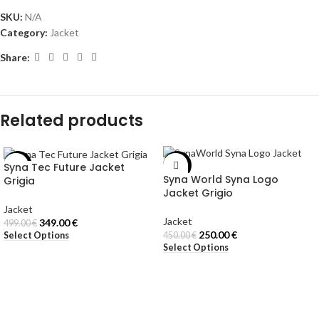
SKU:
N/A
Category:
Jacket
Share:
Related products
Syna Tec Future Jacket
-30%
-44%
Syna World Syna Logo
Grigia
Jacket Grigio
Jacket
Jacket
349.00
€
499.00
€
250.00
€
Select Options
450.00
€
Select Options