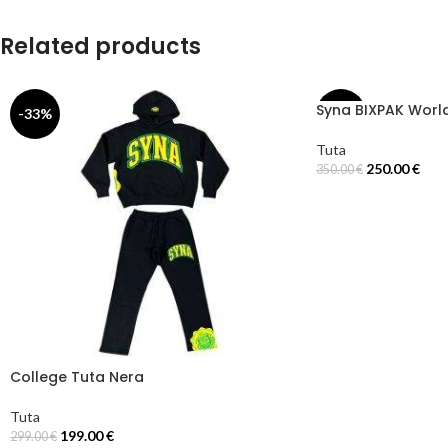
Related products
Syna BIXPAK World
-33%
-29%
Tuta
250.00
€
350.00
€
Select Options
College Tuta Nera
Tuta
199.00
€
299.00
€