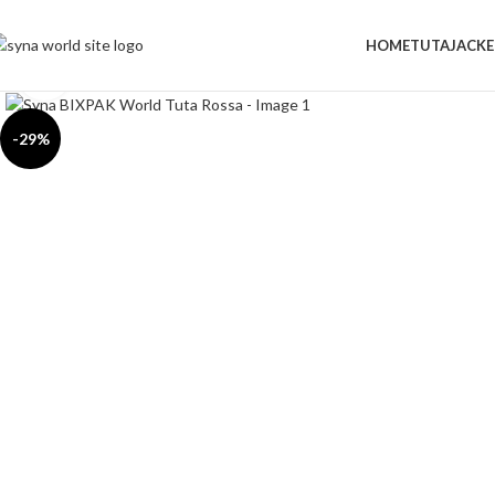
HOME
TUTA
JACKE
Click to enlarge
-29%