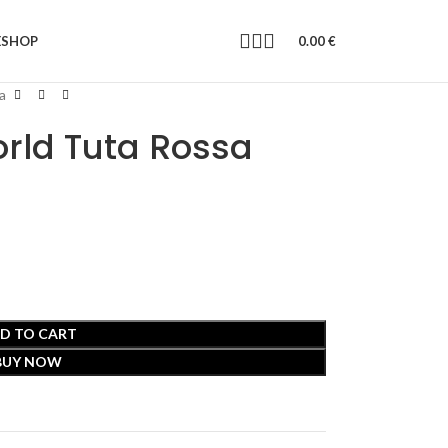
E
SHOP
0.00
€
a
rld Tuta Rossa
D TO CART
BUY NOW