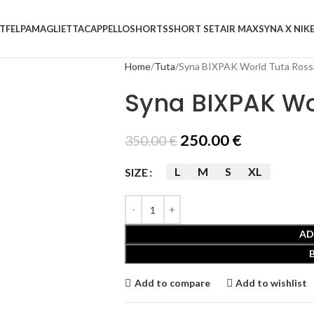
T
FELPA
MAGLIETTA
CAPPELLO
SHORTS
SHORT SET
AIR MAX
SYNA X NIK
Home
Tuta
Syna BIXPAK World Tuta Ross
Syna BIXPAK Wo
250.00
€
350.00
€
L
M
S
XL
SIZE
AD
Add to compare
Add to wishlist