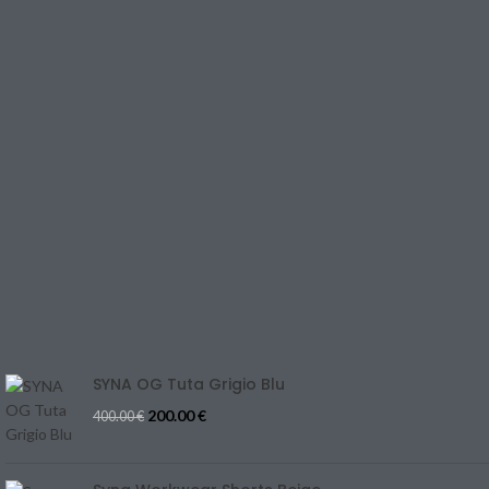
SHOP
LINK UTILI
PRIVACY POLICY
RETURNS & EXCHANGE
TERMS & CONDITIONS
CONTACT US
REFUND & CANCELLATION
Track Your Order
SIZE GUIDE
Blog
SYNA OG Tuta Grigio Blu
200.00
€
400.00
€