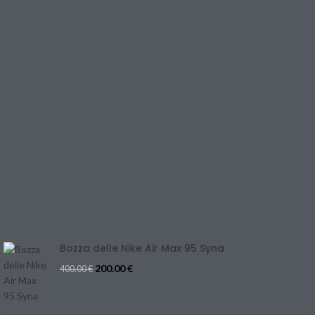
SHOP
LINK UTILI
PRIVACY POLICY
RETURNS & EXCHANGE
TERMS & CONDITIONS
CONTACT US
REFUND & CANCELLATION
Track Your Order
SIZE GUIDE
Blog
Bozza delle Nike Air Max 95 Syna
200.00
€
400.00
€