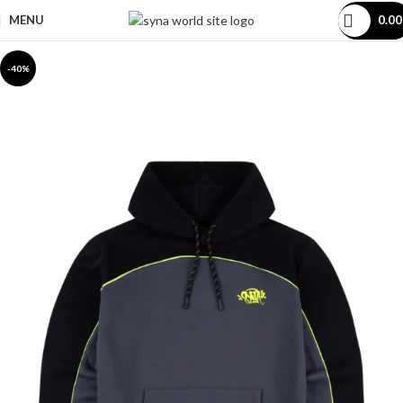
MENU
0.0
-40%