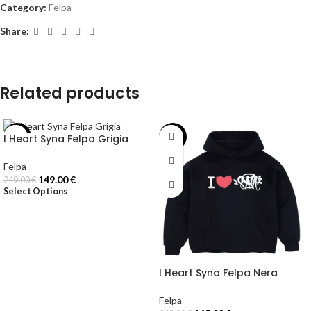
Category:
Felpa
Share:
Related products
I Heart Syna Felpa Grigia
-40%
-42%
Felpa
149.00
€
249.00
€
Select Options
I Heart Syna Felpa Nera
Felpa