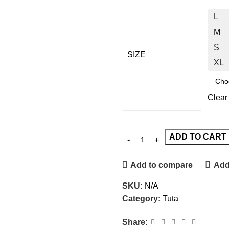
L
M
S
SIZE
XL
Clear
ADD TO CART
Add to compare
Add 
SKU:
N/A
Category:
Tuta
Share: