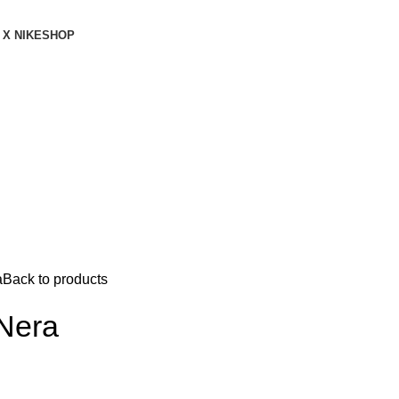
 X NIKE
SHOP
a
Back to products
 Nera