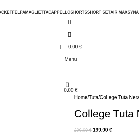
ACKET
FELPA
MAGLIETTA
CAPPELLO
SHORTS
SHORT SET
AIR MAX
SYNA
0.00
€
Menu
0.00
€
Home
Tuta
College Tuta Ner
College Tuta
199.00
€
299.00
€