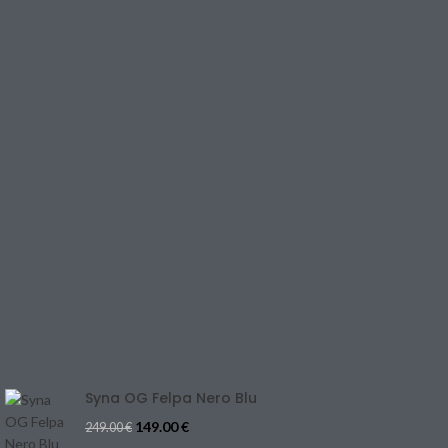
Air Max
SHOP
LINK UTILI
PRIVACY POLICY
RETURNS & EXCHANGE
TERMS & CONDITIONS
CONTACT US
REFUND & CANCELLATION
Track Your Order
SIZE GUIDE
Blog
Syna OG Felpa Nero Blu
149.00
€
249.00
€