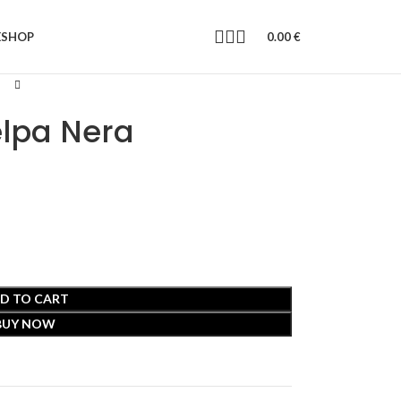
E
SHOP
0.00
€
elpa Nera
D TO CART
BUY NOW