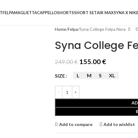
T
FELPA
MAGLIETTA
CAPPELLO
SHORTS
SHORT SET
AIR MAX
SYNA X NIK
Home
Felpa
Syna College Felpa Nera
Syna College F
155.00
€
249.00
€
L
M
S
XL
SIZE
AD
Add to compare
Add to wishlist