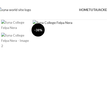
HOME
TUTA
JACKE
Click to enlarge
-38%