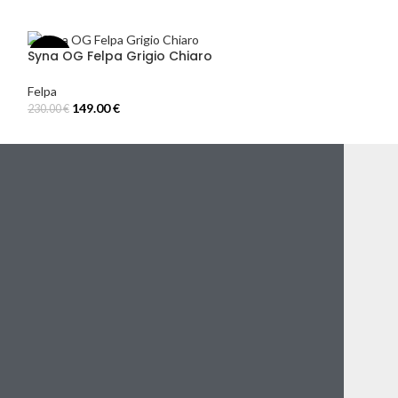
Syna OG Felpa Grigio Chiaro
Syna OG Felpa
-35%
-40%
Felpa
Felpa
149.00
€
149.00
€
230.00
€
249.00
€
Select Options
Select Options