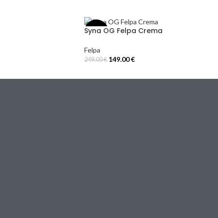
u
Syna OG Felpa Crema
-40%
Felpa
149.00
€
249.00
€
Select Options