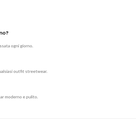
ano?
ossata ogni giorno.
alsiasi outfit streetwear.
ear moderno e pulito.