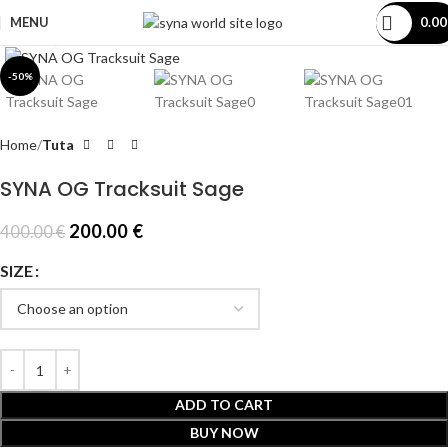
MENU
0.0
Click to enlarge
-50%
Home
Tuta
SYNA OG Tracksuit Sage
200.00
€
400.00
€
SIZE
ADD TO CART
BUY NOW