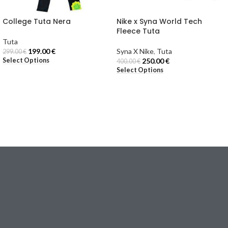
College Tuta Nera
Nike x Syna World Tech
Fleece Tuta
Tuta
199.00
€
Syna X Nike
,
Tuta
299.00
€
Select Options
250.00
€
400.00
€
Select Options
Syna World Italia offre abbigliamento streetwear premium ispirato
allo stile di Central Cee. Scopri t-shirt, felpe, tute, giacche, cappelli e
accessori con design esclusivi e nuovi drop. Approfitta della
spedizione gratuita e acquista online con sicurezza e qualità.
Email:
[email protected]
Via Torino, 18
20123 Milano (MI), Italy
I NOSTRI NEGOZI