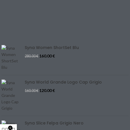
CONTACT US
REFUND & CANCELLATION
Track Your Order
SIZE GUIDE
Blog
Syna Women ShortSet Blu
160.00
€
280.00
€
Syna World Grande Logo Cap Grigio
120.00
€
160.00
€
Syna Slice Felpa Grigio Nero
0